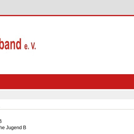
.
B
che Jugend B