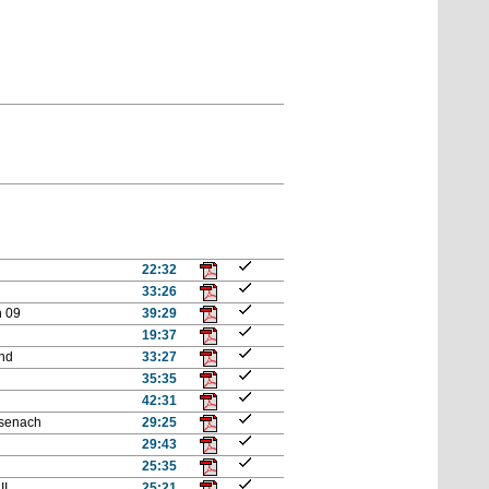
22:32
33:26
n 09
39:29
19:37
and
33:27
35:35
42:31
isenach
29:25
29:43
25:35
II
25:21