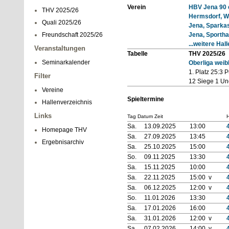
Verein
HBV Jena 90 e
THV 2025/26
Hermsdorf, We
Quali 2025/26
Jena, Sparka
Freundschaft 2025/26
Jena, Sportha
...weitere Hal
Veranstaltungen
Tabelle
THV 2025/26
Seminarkalender
Oberliga weib
1. Platz 25:3 
Filter
12 Siege 1 Un
Vereine
Spieltermine
Hallenverzeichnis
Links
Tag Datum Zeit
H
Sa.
13.09.2025
13:00
Homepage THV
Sa.
27.09.2025
13:45
Ergebnisarchiv
Sa.
25.10.2025
15:00
So.
09.11.2025
13:30
Sa.
15.11.2025
10:00
Sa.
22.11.2025
15:00 v
Sa.
06.12.2025
12:00 v
So.
11.01.2026
13:30
Sa.
17.01.2026
16:00
Sa.
31.01.2026
12:00 v
Sa.
07.02.2026
14:00 v