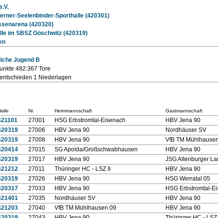
.V.
rner-Seelenbinder-Sporthalle (420301)
ssenarena (420320)
lle im SBSZ Göschwitz (420319)
len
liche Jugend B
Punkte 482:367 Tore
entschieden 1 Niederlagen
alle
Nr.
Heimmannschaft
Gastmannschaft
421101
27001
HSG Erbstromtal-Eisenach
HBV Jena 90
420319
27006
HBV Jena 90
Nordhäuser SV
420319
27008
HBV Jena 90
VfB TM Mühlhause
420414
27015
SG Apolda/Großschwabhausen
HBV Jena 90
420319
27017
HBV Jena 90
JSG Altenburger L
421212
27011
Thüringer HC - LSZ II
HBV Jena 90
420319
27026
HBV Jena 90
HSG Werratal 05
420317
27033
HBV Jena 90
HSG Erbstromtal-E
421401
27035
Nordhäuser SV
HBV Jena 90
421203
27040
VfB TM Mühlhausen 09
HBV Jena 90
420319
27043
HBV Jena 90
Thüringer HC - LSZ 