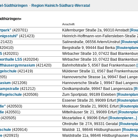
el-Südthüringen
Region Hainich-Südharz-Werratal
üdthüringen«
Anschrift
rtpark"
(420701)
Käfernburger Straße 2a, 99310 Arnstadt
[Rout
nigsstuhl"
(421423)
Heinrich-Hoffmann-von-Fallersleben-Straße 2
421422)
Salinestraße, 06556 Artern/Unstrut
[Routenpla
420410)
Bergstraße 9, 99444 Bad Berka
[Routenplaner
SS
(420201)
Wirbacher Straße 10, 07422 Bad Blankenbu
orthalle LSS
(420204)
Wirbacher Straße 10, 07422 Bad Blankenbu
yffhäusergymnasium
(421420)
Bahnhofstraße 5, 6567 Bad Frankenhausen
gelschule
(421419)
Müldener Straße 11, 6567 Bad Frankenhaus
205)
Hannoversche Strasse 1a, 99947 Bad Lang
nasium
(421206)
Hannoversche Straße 1, 99947 Bad Langen
kampstraße
(421212)
Oostkampstraße, 99947 Bad Langensalza
[R
n Regelschule
(420506)
Zum Sportplatz, 99189 Elxleben
[Routenplane
Essener Straße 20, 99089 Erfurt
[Routenplane
aße"
(420503)
Moskauer Straße 21, 99091 Erfurt
[Routenplan
aße
(420501)
Mittelhäuser Str. 21, 99089 Erfurt
[Routenplane
(420505)
Mozartallee 4, 99096 Erfurt
[Routenplaner...]
Ohrdrufer Str. 27A, 99331 Geratal
[Routenplan
schule
(420914)
Waldstr. 11, 98646 Hildburghausen
[Routenpl
le
(420915)
Waldstraße 11a, 98646 Hildburghausen
[Rou