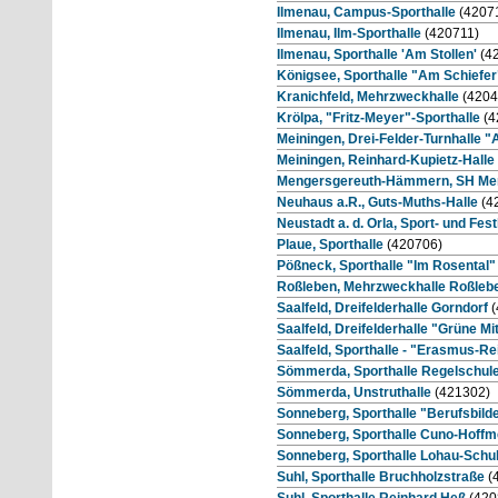
Ilmenau, Campus-Sporthalle
(4207
Ilmenau, Ilm-Sporthalle
(420711)
Ilmenau, Sporthalle 'Am Stollen'
(4
Königsee, Sporthalle "Am Schiefer
Kranichfeld, Mehrzweckhalle
(4204
Krölpa, "Fritz-Meyer"-Sporthalle
(4
Meiningen, Drei-Felder-Turnhalle
Meiningen, Reinhard-Kupietz-Halle
Mengersgereuth-Hämmern, SH Me
Neuhaus a.R., Guts-Muths-Halle
(4
Neustadt a. d. Orla, Sport- und Fes
Plaue, Sporthalle
(420706)
Pößneck, Sporthalle "Im Rosental"
Roßleben, Mehrzweckhalle Roßlebe
Saalfeld, Dreifelderhalle Gorndorf
(
Saalfeld, Dreifelderhalle "Grüne Mi
Saalfeld, Sporthalle - "Erasmus-
Sömmerda, Sporthalle Regelschule 
Sömmerda, Unstruthalle
(421302)
Sonneberg, Sporthalle "Berufsbil
Sonneberg, Sporthalle Cuno-Hoffm
Sonneberg, Sporthalle Lohau-Schu
Suhl, Sporthalle Bruchholzstraße
(