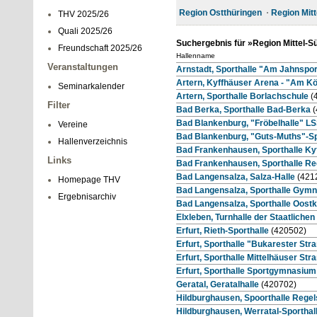
Region Ostthüringen
Region Mitt
THV 2025/26
Quali 2025/26
Suchergebnis für »Region Mittel-S
Freundschaft 2025/26
Hallenname
Veranstaltungen
Arnstadt, Sporthalle "Am Jahnspo
Artern, Kyffhäuser Arena - "Am Kö
Seminarkalender
Artern, Sporthalle Borlachschule
(
Filter
Bad Berka, Sporthalle Bad-Berka
(
Bad Blankenburg, "Fröbelhalle" L
Vereine
Bad Blankenburg, "Guts-Muths"-Sp
Hallenverzeichnis
Bad Frankenhausen, Sporthalle K
Links
Bad Frankenhausen, Sporthalle Re
Bad Langensalza, Salza-Halle
(421
Homepage THV
Bad Langensalza, Sporthalle Gym
Ergebnisarchiv
Bad Langensalza, Sporthalle Oost
Elxleben, Turnhalle der Staatliche
Erfurt, Rieth-Sporthalle
(420502)
Erfurt, Sporthalle "Bukarester Str
Erfurt, Sporthalle Mittelhäuser Str
Erfurt, Sporthalle Sportgymnasium
Geratal, Geratalhalle
(420702)
Hildburghausen, Spoorthalle Regel
Hildburghausen, Werratal-Sporthal