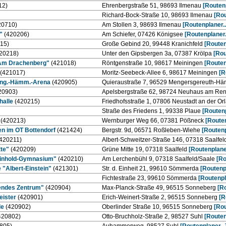
12)
Ehrenbergstraße 51, 98693 Ilmenau
[Routenp
Richard-Bock-Straße 10, 98693 Ilmenau
[Rou
20710)
Am Stollen 3, 98693 Ilmenau
[Routenplaner..
"
(420206)
Am Schiefer, 07426 Königsee
[Routenplaner..
15)
Große Gebind 20, 99448 Kranichfeld
[Routen
20218)
Unter den Gipsbergen 3a, 07387 Krölpa
[Rou
 "Am Drachenberg"
(421018)
Röntgenstraße 10, 98617 Meiningen
[Routen
(421017)
Moritz-Seebeck-Allee 6, 98617 Meiningen
[R
ng.-Hämm.-Arena
(420905)
Quieraustraße 7, 96529 Mengersgereuth-H
20903)
Apelsbergstraße 62, 98724 Neuhaus am R
thalle
(420215)
Friedhofsstraße 1, 07806 Neustadt an der Or
Straße des Friedens 1, 99338 Plaue
[Routenp
(420213)
Wernburger Weg 66, 07381 Pößneck
[Routen
n im OT Bottendorf
(421424)
Bergstr. 9d, 06571 Roßleben-Wiehe
[Routenp
420211)
Albert-Schweitzer-Straße 146, 07318 Saalfel
tte"
(420209)
Grüne Mitte 19, 07318 Saalfeld
[Routenplaner
Reinhold-Gymnasium"
(420210)
Am Lerchenbühl 9, 07318 Saalfeld/Saale
[Ro
"Albert-Einstein"
(421301)
Str. d. Einheit 21, 99610 Sömmerda
[Routenpl
Fichtestraße 23, 99610 Sömmerda
[Routenpla
dendes Zentrum"
(420904)
Max-Planck-Straße 49, 96515 Sonneberg
[Ro
eister
(420901)
Erich-Weinert-Straße 2, 96515 Sonneberg
[R
le
(420902)
Oberlinder Straße 10, 96515 Sonneberg
[Rou
420802)
Otto-Bruchholz-Straße 2, 98527 Suhl
[Routen