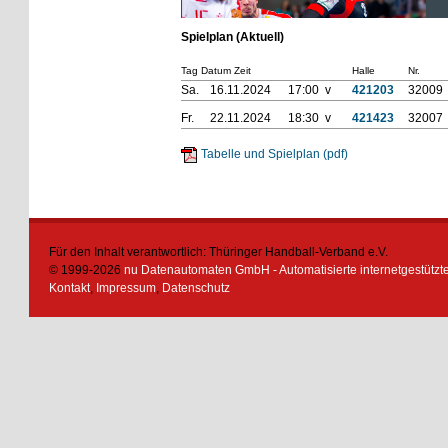
Spielplan (Aktuell)
Tag Datum Zeit
Halle
Nr.
Sa.
16.11.2024
17:00 v
421203
32009
Fr.
22.11.2024
18:30 v
421423
32007
Tabelle und Spielplan (pdf)
Für den Inhalt verantwortlich: Thüringer Handball-Verband e.V.
© 1999-2026
nu Datenautomaten GmbH - Automatisierte internetgestütz
Kontakt
,
Impressum
,
Datenschutz