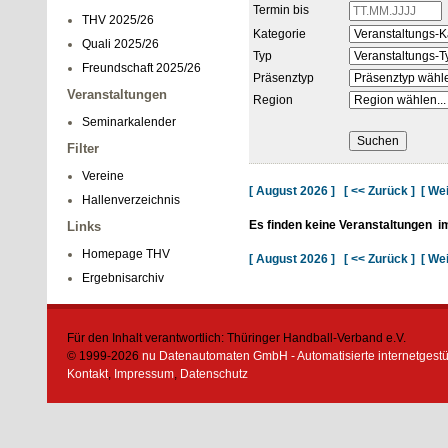
Termin bis
THV 2025/26
Kategorie
Quali 2025/26
Typ
Freundschaft 2025/26
Präsenztyp
Veranstaltungen
Region
Seminarkalender
Filter
Vereine
[ August 2026 ]
[ << Zurück ]
[ Wei
Hallenverzeichnis
Es finden keine Veranstaltungen
im
Links
Homepage THV
[ August 2026 ]
[ << Zurück ]
[ Wei
Ergebnisarchiv
Für den Inhalt verantwortlich: Thüringer Handball-Verband e.V.
© 1999-2026
nu Datenautomaten GmbH - Automatisierte internetgest
Kontakt
,
Impressum
,
Datenschutz